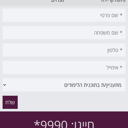
פיתוח קריירה
מכרזים
חייגו: 9990*