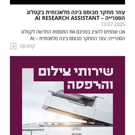
עוזר מחקר מבוסס בינה מלאכותית בקטלוג
הספרייה – AI RESEARCH ASSISTANT
13.07.2025
אנו שמחים להציג בפניכם את התוספת החדשה לקטלוג
הספרייה: עוזר המחקר מבוסס בינה מלאכותית – AI
RESEARCH ASSISTANT. כלי חדשני זה נועד לייעל משימות
קרא עוד
מורכבות ולאפשר לכם לנתח תוכן אקדמי בשפה טבעית,
במטרה למצוא מידע רלוונטי בצורה יעילה ומהירה. שימו לב!
עוזר המחקר זמין רק באמצעות התחברות עם שם
משתמש וסיסמא של המכללה. […]