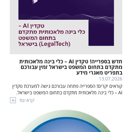
חדש בספרייה! טקדין AI – כלי בינה מלאכותית
מתקדם בתחום המשפט בישראל זמין עבורכם
בתפריט מאגרי מידע
13.07.2026
קוראים יקרים! הספרייה פתחה עבורכם גישה למערכת טקדין
AI – כלי בינה מלאכותית מתקדם בתחום המשפט בישראל.
שימו לב! השימוש במערכת ניתן בשטח הספרייה באמצעות
קרא עוד
שם משתמש וסיסמא או מרחוק באמצעות התחברות לפורטל
המכללה – "מחשב שלי" – ראה הסבר כאן. לכניסה למערכת
ולמידע אודותיה לחץ כאן. בברכה, צוות הספרייה