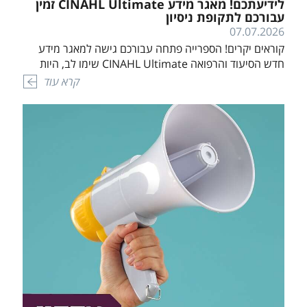
לידיעתכם! מאגר מידע CINAHL Ultimate זמין
עבורכם לתקופת ניסיון
07.07.2026
קוראים יקרים! הספרייה פתחה עבורכם גישה למאגר מידע
חדש הסיעוד והרפואה CINAHL Ultimate שימו לב, היות
ומדובר במאגר בתקופת הניסיון, הגישה אליו תתאפשר בין
קרא עוד
התאריכים 07.07.2026-31.08.2026 CINAHL Ultimate
Database בברכה, צוות הספרייה