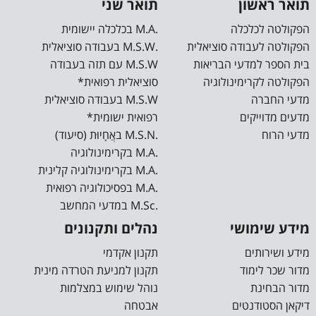
תואר ראשון
תואר שני
הפקולטה לכלכלה
.M.A בכלכלה יישומית
הפקולטה לעבודה סוציאלית
.M.S.W בעבודה סוציאלית
בית הספר למדעי הבריאות
M.S.W עם תזה בעבודה
הפקולטה לקרימינולוגיה
סוציאלית רפואית*
מדעי החברה
M.S.W בעבודה סוציאלית
מדעים מדוייקים
רפואית ישומית*
מדעי הרוח
.M.S.N באֲחָיוּת (סיעוד)
.M.A בקרימינולוגיה
.M.A בקרימינולוגיה קלינית
.M.A בפסיכולוגיה רפואית
.M.Sc במדעי המחשב
מידע שימושי
נהלים ותקנונים
מידע ושירותים
תקנון אקדמי
מדור שכר לימוד
תקנון למניעת הטרדה מינית
מדור הבחינת
נוהל שימוש במצלמות
דיקאן הסטודנטים
אבטחה