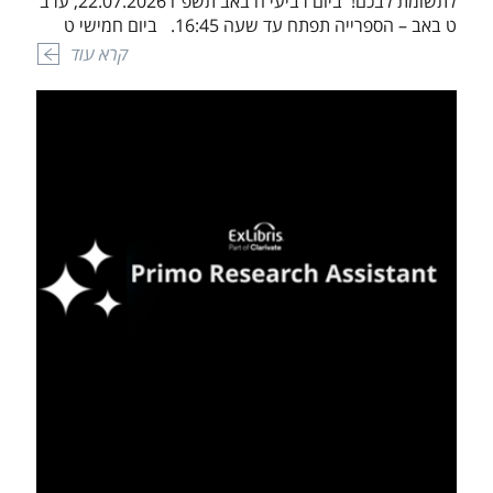
לתשומת לבכם! ביום רביעי ח באב תשפ"ו 22.07.2026, ערב
ט באב – הספרייה תפתח עד שעה 16:45. ביום חמישי ט
באב, תשפ"ו 23.07.2026, צום ט באב, הספרייה תהיה סגורה.
קרא עוד