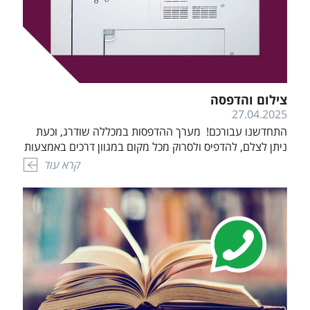
צילום והדפסה
27.04.2025
התחדשנו עבורכם! מערך ההדפסות במכללה שודרג, וכעת
ניתן לצלם, להדפיס ולסרוק מכל מקום במגוון דרכים באמצעות
מדפסות הענן הציבוריות של Cross Print. שימו לב! השירות
קרא עוד
מותנה ברישום ראשוני מוקדם שאורך מספר דקות. מומלץ
להירשם מבעוד מועד לשירות כדי להימנע מהמתנה
ממושכת. להרשמה ולפרטים נוספים לחץ כאן