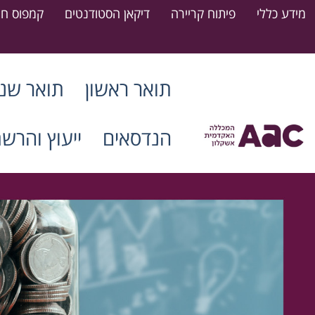
מידע כללי
פיתוח קריירה
דיקאן הסטודנטים
קמפוס חר
תואר ראשון
תואר שני
הנדסאים
ייעוץ והרש
דרושים סטודנטים חונכים
15.07.2026
קרא עוד
ההרשמה למעונות המכללה לשנת
הלימודים הקרובה (תשפ"ז) נפתחה