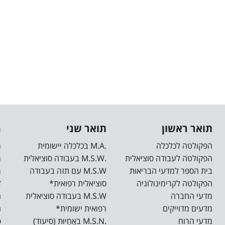
תואר ראשון
תואר שני
מ
הפקולטה לכלכלה
.M.A בכלכלה יישומית
מ
הפקולטה לעבודה סוציאלית
.M.S.W בעבודה סוציאלית
מ
בית הספר למדעי הבריאות
M.S.W עם תזה בעבודה
מ
הפקולטה לקרימינולוגיה
סוציאלית רפואית*
ד
מדעי החברה
M.S.W בעבודה סוציאלית
ה
מדעים מדוייקים
רפואית ישומית*
ה
מדעי הרוח
.M.S.N באֲחָיוּת (סיעוד)
פ