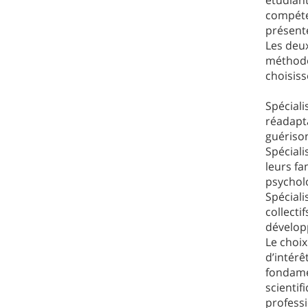
étudian
compéten
présente
Les deu
méthodol
choisiss
Spéciali
réadapta
guérison
Spéciali
leurs fa
psychol
Spécial
collecti
développ
Le choi
d’intér
fondame
scientif
professi