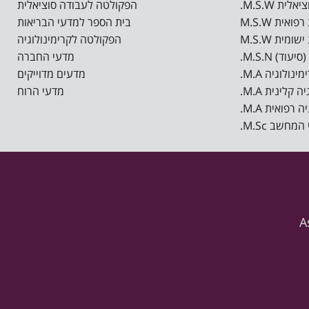
.M.S.W ית
הפקולטה לעבודה סוציאלית
בית הספר למדעי הבריאות
הפקולטה לקרימינולוגיה
.M.S.N סיעוד
מדעי החברה
.M.A ינולוגיה
מדעים מדוייקים
.M.A קלינית
מדעי הרוח
.M.A רפואית
.M.Sc מחשב
A