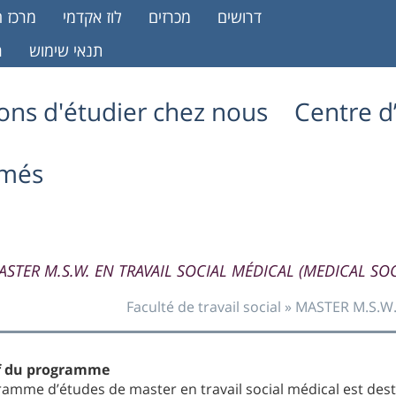
דרושים
מכרזים
לוז אקדמי
מרכז ה
תנאי שימוש
ר
sons d'étudier chez nous
Centre d’
ômés
ASTER M.S.W. EN TRAVAIL SOCIAL MÉDICAL (MEDICAL SO
Faculté de travail social
»
MASTER M.S.W.
if du programme
ramme d’études de master en travail social médical est des