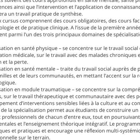
ts suivent des cours approfondis en santé mentale, santé p
ces ainsi que l’intervention et l’application de connaissance
ra un travail pratique de synthèse.
x cursus comprennent des cours obligatoires, des cours facu
ogie et de pratique clinique. A l’issue de la première année 
ent parmi l’un des trois principaux domaines de spécialisati
sation en santé physique – se concentre sur le travail socia
tion médicale, sur le travail avec des malades chroniques e
 et la perte.
sation en santé mentale – traite du travail social auprès de p
milles et de leurs communautés, en mettant l’accent sur la ré
ogique.
isation en module traumatique – se concentre sur la comp
fs, sur le travail thérapeutique et communautaire avec des 
ement d’interventions sensibles liées à la culture et au con
x de la spécialisation permet aux étudiants de construire u
êt professionnels de chacun d’entre eux, tout en poursuiv
ntales et l’enseignement théorique intégratif. Le program
iques et pratiques et encourage une réflexion multi-systémi
onnelle sur le terrain.