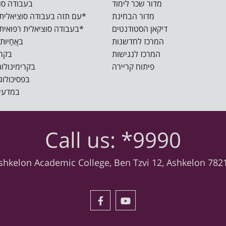
מדור שכר לימוד
בעבודה סוציאל
מדור הבחינת
M.S.W עם תזה בעבודה סוציאלית רפואית*
דיקאן הסטודנטים
M.S.W בעבודה סוציאלית רפואית ישומית*
המרכז לחדשנות
באֲחָיוּת ()
המרכז לנגישות
בקרימ
פיתוח קריירה
בקרימינולוגיה 
בפסיכולוגיה 
במדעי ה
Call us: *9990
shkelon Academic College, Ben Tzvi 12, Ashkelon 782