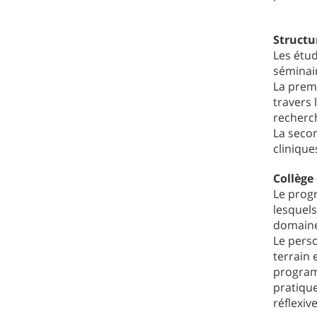
Structu
Les étud
séminair
La prem
travers 
recherc
La secon
clinique
Collège
Le prog
lesquels
domaines
Le perso
terrain
program
pratique
réflexive