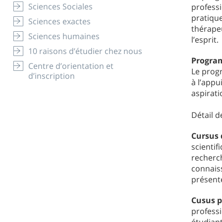
Sciences Sociales
professi
pratiqu
Sciences exactes
thérapeu
Sciences humaines
l’esprit.
10 raisons d’étudier chez nous
Progra
Centre d’orientation et
Le prog
d’inscription
à l’appu
aspirati
Détail de
Cursus 
scientif
recherch
connaiss
présente
Cusus p
professi