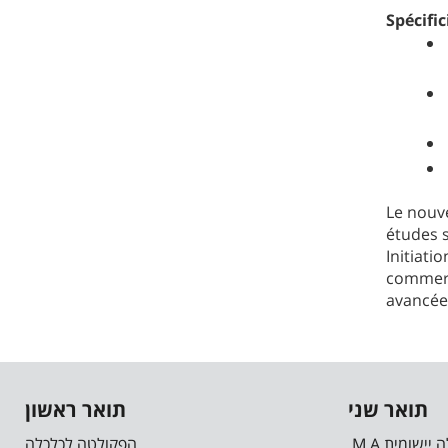
Spécific
Le nouv
études s
Initiati
commerce
avancée 
תואר שני
תואר ראשון
.M.A יישומית
הפקולטה לכלכלה