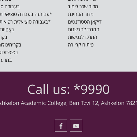
מדור שכר לימוד
בעבודה סוציאל
מדור הבחינת
M.S.W עם תזה בעבודה סוציאלית רפואית*
דיקאן הסטודנטים
M.S.W בעבודה סוציאלית רפואית ישומית*
המרכז לחדשנות
באֲחָיוּת ()
המרכז לנגישות
בקרימ
פיתוח קריירה
בקרימינולוגיה 
בפסיכולוגיה 
במדעי ה
Call us: *9990
shkelon Academic College, Ben Tzvi 12, Ashkelon 782