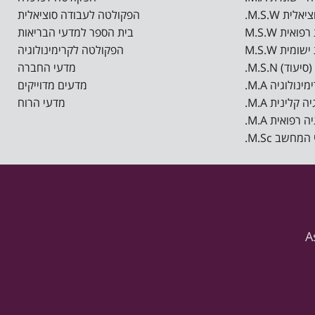
.M.S.W ית
הפקולטה לעבודה סוציאלית
בית הספר למדעי הבריאות
הפקולטה לקרימינולוגיה
.M.S.N סיעוד
מדעי החברה
.M.A ינולוגיה
מדעים מדוייקים
.M.A קלינית
מדעי הרוח
.M.A רפואית
.M.Sc מחשב
A