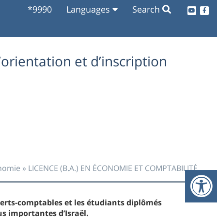
*9990
Languages
Search
O
orientation et d’inscription
O
O
onomie
»
LICENCE (B.A.) EN ÉCONOMIE ET COMPTABILITÉ
O
perts-comptables et les étudiants diplômés
us importantes d’Israël.