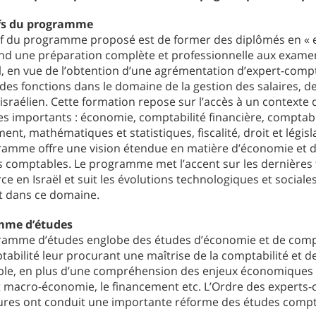
ifs du programme
tif du programme proposé est de former des diplômés en «
d une préparation complète et professionnelle aux examens
l, en vue de l’obtention d’une agrémentation d’expert-comp
des fonctions dans le domaine de la gestion des salaires, de
sraélien. Cette formation repose sur l’accès à un contexte d
 importants : économie, comptabilité financière, comptabili
ent, mathématiques et statistiques, fiscalité, droit et légi
ramme offre une vision étendue en matière d’économie et d
 comptables. Le programme met l’accent sur les dernières t
 en Israël et suit les évolutions technologiques et social
t dans ce domaine.
mme d’études
ramme d’études englobe des études d’économie et de comptab
abilité leur procurant une maîtrise de la comptabilité et d
le, en plus d’une compréhension des enjeux économiques : 
t macro-économie, le financement etc. L’Ordre des experts-
ures ont conduit une importante réforme des études compt