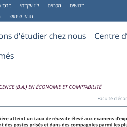
דרושים
מכרזים
לוז אקדמי
מרכז ה
תנאי שימוש
ר
sons d'étudier chez nous
Centre d’
ômés
ICENCE (B.A.) EN ÉCONOMIE ET COMPTABILITÉ
Faculté d’éc
ilière atteint un taux de réussite élevé aux examens d’ex
nt des postes prisés et dans des compagnies parmi les pl