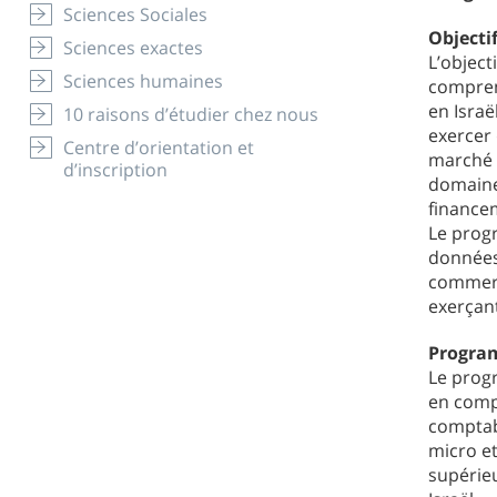
Sciences Sociales
Object
Sciences exactes
L’objec
Sciences humaines
compren
en Israë
10 raisons d’étudier chez nous
exercer 
Centre d’orientation et
marché i
d’inscription
domaines
financem
Le prog
données
commerce
exerçan
Progra
Le prog
en compt
comptab
micro e
supérie