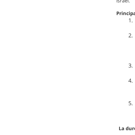
Israël.
Princi
La dur