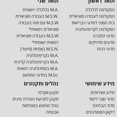
תואר ראשון
תואר שני
הפקולטה לכלכלה
.M.A בכלכלה יישומית
הפקולטה לעבודה סוציאלית
.M.S.W בעבודה סוציאלית
בית הספר למדעי הבריאות
M.S.W עם תזה בעבודה
הפקולטה לקרימינולוגיה
סוציאלית רפואית*
מדעי החברה
M.S.W בעבודה סוציאלית
מדעים מדוייקים
רפואית ישומית*
מדעי הרוח
.M.S.N באֲחָיוּת (סיעוד)
.M.A בקרימינולוגיה
.M.A בקרימינולוגיה קלינית
.M.A בפסיכולוגיה רפואית
.M.Sc במדעי המחשב
מידע שימושי
נהלים ותקנונים
מידע ושירותים
תקנון אקדמי
מדור שכר לימוד
תקנון למניעת הטרדה מינית
מדור הבחינת
נוהל שימוש במצלמות
דיקאן הסטודנטים
אבטחה