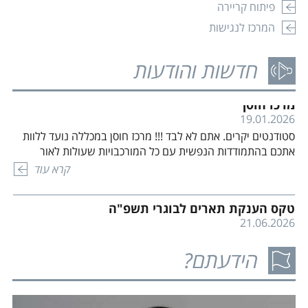
19.01.2026
פיתוח קריירה
מוגדרות על פי משך ימי השירות וקריטריונים […]
סטודנטים יקרים. אתם לא לבד !!! מרכז חוסן במכללה נועד ללוות
המרכז לנגישות
אתכם בהתמודדות הנפשית עם כל המורכבויות שעולות לאור
המלחמה המתמשכת, האובדנים הקשים, התמודדויות עם
קרא עוד
חדשות והודעות
טראומות מהעבר, בדידות, חרדות, הורות, זוגיות ועוד. אנחנו
מקיימים קבוצות שיח ותמיכה לצד פגישות פרטניות ופעילויות
טקס הענקת תארים לבוגרי תשפ"ה
מגבשות לקהילת הסטודנטים. מוזמנים לקחת חלק, להרגיש
21.06.2026
שייכות, משמעות ובעיקר להרגיש יותר טוב. פנו […]
המכללה האקדמית אשקלון מתכבדת להזמינכם לטקסי הענקת
תארים לבוגרי תואר ראשון ומוסמכי התואר. הטקסים יתקיימו
ברחבת הדשא בקמפוס המכללה. לפרטים ומיקומי הטקס לחץ כאן
קרא עוד
דרושים סטודנטים חונכים
15.07.2026
הידעתם?
קרא עוד
ההרשמה למעונות המכללה לשנת הלימודים הקרובה