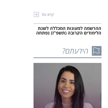
קרא עוד
ההרשמה למעונות המכללה לשנת
הלימודים הקרובה (תשפ"ז) נפתחה
21.07.2026
הידעתם?
קרא עוד
זכויות והטבות למשרתים במילואים,
בני ובנות זוגם, מפונים, נפגעי
פעולות איבה במלחמה וכוחות
הביטחון האחרים
23.10.2025
המכללה האקדמית אשקלון מקדמת בברכת
ברוכים הבאים את תלמידיה המשרתים
במילואים במלחמה, בני ובנות זוגם,
קרא עוד