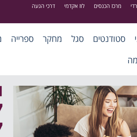
די
מרכז הכנסים
לוז אקדמי
דרכי הגעה
סטודנטים
סגל
מחקר
ספרייה
מ
מה