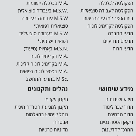
התמשכות המלחמה, גובש מתווה התאמות והקלות למשרתים
הפקולטה לכלכלה
.M.A בכלכלה יישומית
במילואים המבוסס על הסכמות שגובשו עם כלל המוסדות
הפקולטה לעבודה סוציאלית
.M.S.W בעבודה סוציאלית
האקדמית וקמל"ר. המתווה החדש מחולק ל- 6 קבוצות אשר
בית הספר למדעי הבריאות
M.S.W עם תזה בעבודה
מוגדרות על פי משך ימי השירות וקריטריונים […]
הפקולטה לקרימינולוגיה
סוציאלית רפואית*
מדעי החברה
M.S.W בעבודה סוציאלית
מדעים מדוייקים
רפואית ישומית*
מדעי הרוח
.M.S.N באֲחָיוּת (סיעוד)
.M.A בקרימינולוגיה
.M.A בקרימינולוגיה קלינית
.M.A בפסיכולוגיה רפואית
.M.Sc במדעי המחשב
מידע שימושי
נהלים ותקנונים
מידע ושירותים
תקנון אקדמי
מדור שכר לימוד
תקנון למניעת הטרדה מינית
מדור הבחינת
נוהל שימוש במצלמות
דיקאן הסטודנטים
אבטחה
המרכז לחדשנות
מדיניות פרטיות