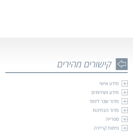
קישורים מהירים
ההרשמה למעונות המכללה לשנת הלימודים הקרובה
(תשפ"ז) נפתחה
21.07.2026
מידע אישי
מידע ושירותים
קרא עוד
מדור שכר לימוד
מדור הבחינות
זכויות והטבות למשרתים במילואים, בני ובנות זוגם,
ספרייה
מפונים, נפגעי פעולות איבה במלחמה וכוחות הביטחון
האחרים
פיתוח קריירה
23.10.2025