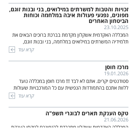
זכויות והטבות למשרתים במילואים, בני ובנות זוגם,
מפונים, נפגעי פעולות איבה במלחמה וכוחות
הביטחון האחרים
דרושים סטודנטים
טקס הענקת תארים
חונכים
לבוגרי תשפ"ה
23.10.2025
ם,
21.06.2026
15.07.2026
המכללה האקדמית אשקלון מקדמת בברכת ברוכים הבאים את
המכללה האקדמית אשקלון
תלמידיה המשרתים במילואים במלחמה, בני ובנות זוגם,
מתכבדת להזמינכם לטקסי
המפונים, נפגעי פעולות האיבה במלחמה וכוחות הביטחון
קרא עוד
הענקת תארים לבוגרי תואר
האחרים. לאור התמשכות המלחמה, גובש מתווה התאמות
ראשון ומוסמכי התואר.
והקלות למשרתים במילואים המבוסס על הסכמות שגובשו עם
ן
מרכז חוסן
הטקסים יתקיימו ברחבת
כלל המוסדות האקדמית וקמל"ר. המתווה החדש מחולק ל- 6
19.01.2026
הדשא בקמפוס המכללה.
קבוצות אשר מוגדרות על פי משך ימי השירות וקריטריונים […]
קרא עוד
קרא עוד
סטודנטים יקרים. אתם לא לבד !!! מרכז חוסן במכללה נועד
לפרטים ומיקומי הטקס לחץ
ללוות אתכם בהתמודדות הנפשית עם כל המורכבויות שעולות
כאן
לאור המלחמה המתמשכת, האובדנים הקשים, התמודדויות עם
קרא עוד
טראומות מהעבר, בדידות, חרדות, הורות, זוגיות ועוד. אנחנו
מקיימים קבוצות שיח ותמיכה לצד פגישות פרטניות ופעילויות
טקס הענקת תארים לבוגרי תשפ"ה
מגבשות לקהילת הסטודנטים. מוזמנים לקחת חלק, להרגיש
21.06.2026
שייכות, משמעות ובעיקר להרגיש יותר טוב. פנו […]
המכללה האקדמית אשקלון מתכבדת להזמינכם לטקסי הענקת
סס
תארים לבוגרי תואר ראשון ומוסמכי התואר. הטקסים יתקיימו