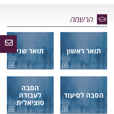
הרשמה
תואר ראשון
תואר שני
בית אקדמי חם המעניק
המכללה האקדמית
הסבה
יחס אישי
אשקלון במקום ה-1
הסבה לסיעוד
לעבודה
29.10.2019
17.07.2017
סוציאלית
ייעוץ וליווי אישי של הסטודנט
ברכות למכללה האקדמית
משלב הרישום ועד לסיום
אשקלון על זכתייה במקום
הלימודים ומתן מגוון שירותים
הראשון בסקר התאחדות