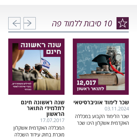
לל
ברחבת הדשא בקמפוס המכללה. לפרטים ומיקומי הטקס לחץ
קרא עוד
.
כאן
ווה החדש מחולק ל- 6
10 סיבות ללמוד פה
י
הקודם
הבא
נים
שכר לימוד אוניברסיטאי
שנה ראשונה חינם
לתלמידי התואר
03.11.2024
הראשון
שכר הלימוד הקבוע במכללה
17.07.2017
האקדמית אשקלון הינו שכר
המכללה האקדמית אשקלון
לימוד ממלכתי שנקבע על ידי
מוכרת בחוק עידוד השכלה
המועצה להשכלה הגבוהה.