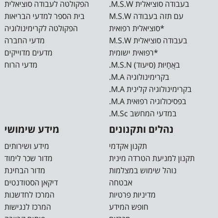
.M.S.W בעבודה סוציאלית
הפקולטה לעבודה סוציאלית
M.S.W עם תזה בעבודה
בית הספר למדעי הבריאות
סוציאלית רפואית*
הפקולטה לקרימינולוגיה
M.S.W בעבודה סוציאלית
מדעי החברה
רפואית ישומית*
מדעים מדוייקים
.M.S.N באֲחָיוּת (סיעוד)
מדעי הרוח
.M.A בקרימינולוגיה
.M.A בקרימינולוגיה קלינית
.M.A בפסיכולוגיה רפואית
.M.Sc במדעי המחשב
נהלים ותקנונים
מידע שימושי
תקנון אקדמי
מידע ושירותים
תקנון למניעת הטרדה מינית
מדור שכר לימוד
נוהל שימוש במצלמות
מדור הבחינת
אבטחה
דיקאן הסטודנטים
מדיניות פרטיות
המרכז לחדשנות
חופש המידע
המרכז לנגישות