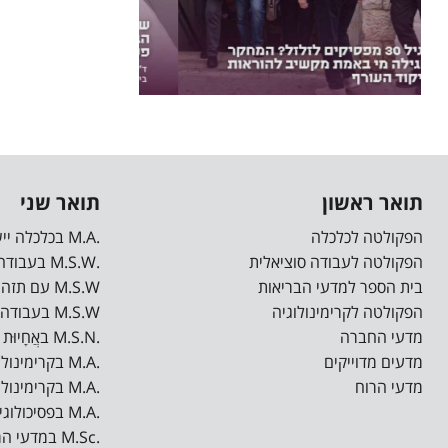
קבוצות שיח ותמיכה לצד פגישות פרטניות
ופעילויות מגבשות לקהילת הסטודנטים.
מוזמנים לקחת חלק, להרגיש שייכות,
משמעות ובעיקר להרגיש יותר טוב. פנו […]
תואר ראשון
תואר שני
הפקולטה לכלכלה
.M.A בכלכלה יישומית
הפקולטה לעבודה סוציאלית
.M.S.W בעבודה סוציאלית
בית הספר למדעי הבריאות
M.S.W עם תזה בעבודה סוציאלית רפואית*
הפקולטה לקרימינולוגיה
M.S.W בעבודה סוציאלית רפואית ישומית*
מדעי החברה
.M.S.N באֲחָיוּת (סיעוד)
מדעים מדוייקים
.M.A בקרימינולוגיה
מדעי הרוח
.M.A בקרימינולוגיה קלינית
.M.A בפסיכולוגיה רפואית
.M.Sc במדעי המחשב