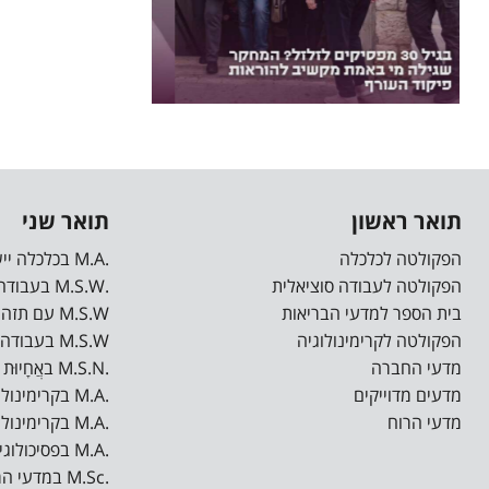
קבוצות שיח ותמיכה לצד פגישות פרטניות
ופעילויות מגבשות לקהילת הסטודנטים.
מוזמנים לקחת חלק, להרגיש שייכות,
משמעות ובעיקר להרגיש יותר טוב. פנו […]
תואר ראשון
תואר שני
הפקולטה לכלכלה
.M.A בכלכלה יישומית
הפקולטה לעבודה סוציאלית
.M.S.W בעבודה סוציאלית
בית הספר למדעי הבריאות
M.S.W עם תזה בעבודה סוציאלית רפואית*
הפקולטה לקרימינולוגיה
M.S.W בעבודה סוציאלית רפואית ישומית*
מדעי החברה
.M.S.N באֲחָיוּת (סיעוד)
מדעים מדוייקים
.M.A בקרימינולוגיה
מדעי הרוח
.M.A בקרימינולוגיה קלינית
.M.A בפסיכולוגיה רפואית
.M.Sc במדעי המחשב