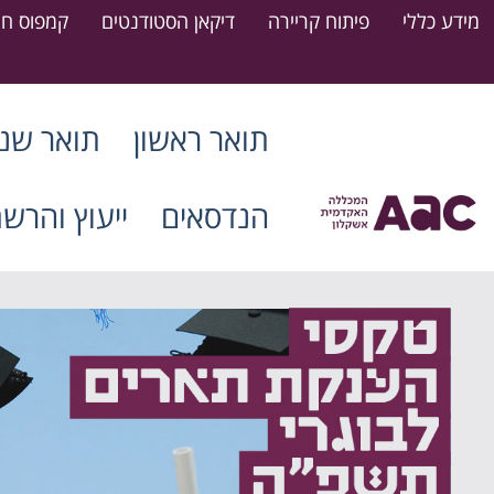
מידע כללי
פיתוח קריירה
דיקאן הסטודנטים
קמפוס חר
תואר ראשון
תואר שני
הנדסאים
ייעוץ והרש
דרושים סטודנטים חונכים
15.07.2026
קרא עוד
ההרשמה למעונות המכללה לשנת
הלימודים הקרובה (תשפ"ז) נפתחה