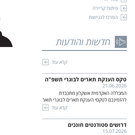
המלחמה המתמשכת, האובדנים הקשים,
[…]
פיתוח קריירה
התמודדויות עם טראומות מהעבר, בדידות,
טקס הענקת תארים לבוגרי תשפ"ה
המרכז לנגישות
חרדות, הורות, זוגיות ועוד. אנחנו מקיימים
21.06.2026
קבוצות שיח ותמיכה לצד פגישות פרטניות
המכללה האקדמית אשקלון מתכבדת
ופעילויות מגבשות לקהילת הסטודנטים.
להזמינכם לטקסי הענקת תארים לבוגרי תואר
מוזמנים לקחת חלק, להרגיש שייכות,
חדשות והודעות
ראשון ומוסמכי התואר. הטקסים יתקיימו
משמעות ובעיקר להרגיש יותר טוב. פנו […]
קרא עוד
ברחבת הדשא בקמפוס המכללה. לפרטים
ומיקומי הטקס לחץ כאן
דרושים סטודנטים חונכים
15.07.2026
קרא עוד
ההרשמה למעונות המכללה לשנת
הלימודים הקרובה (תשפ"ז) נפתחה
21.07.2026