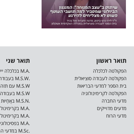
קבוצות שיח ותמיכה לצד פגישות פרטניות
ופעילויות מגבשות לקהילת הסטודנטים.
מוזמנים לקחת חלק, להרגיש שייכות,
משמעות ובעיקר להרגיש יותר טוב. פנו […]
תואר ראשון
תואר שני
הפקולטה לכלכלה
.M.A בכלכלה יישומית
הפקולטה לעבודה סוציאלית
.M.S.W בעבודה סוציאלית
בית הספר למדעי הבריאות
M.S.W עם תזה בעבודה סוציאלית רפואית*
הפקולטה לקרימינולוגיה
M.S.W בעבודה סוציאלית רפואית ישומית*
מדעי החברה
.M.S.N באֲחָיוּת (סיעוד)
מדעים מדוייקים
.M.A בקרימינולוגיה
מדעי הרוח
.M.A בקרימינולוגיה קלינית
.M.A בפסיכולוגיה רפואית
.M.Sc במדעי המחשב