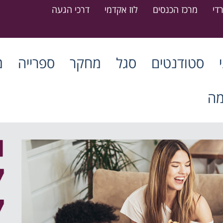
די
מרכז הכנסים
לוז אקדמי
דרכי הגעה
סטודנטים
סגל
מחקר
ספרייה
מ
מה