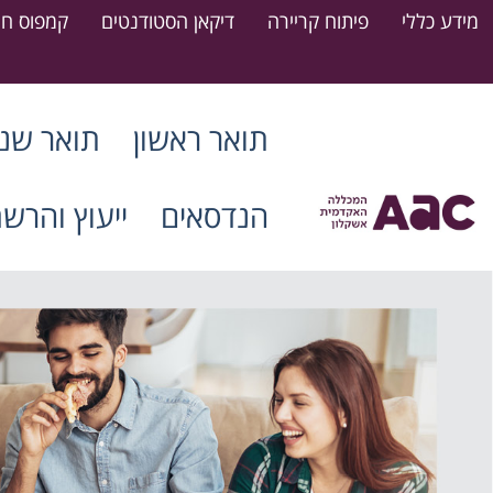
מידע כללי
פיתוח קריירה
דיקאן הסטודנטים
קמפוס חר
תואר ראשון
תואר שני
הנדסאים
ייעוץ והרש
דרושים סטודנטים חונכים
15.07.2026
קרא עוד
ההרשמה למעונות המכללה לשנת
הלימודים הקרובה (תשפ"ז) נפתחה