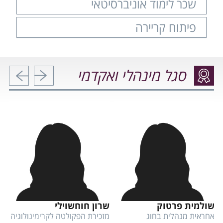
שכר לימוד אוניברסיטאי
פיתוח קריירה
סגל מינהלי ואקדמי
הקודם
הבא
שולמית פרטוק
שרון חוחשוילי
ד"
אחראית מנהלית בחוג
מזכירת הפקולטה לקרימינולוגיה
סג