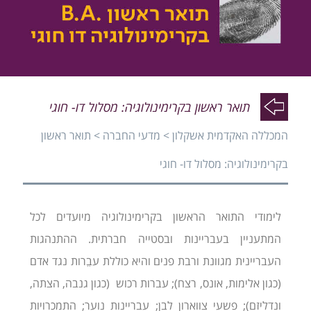
פעי
פעי
תואר ראשון בקרימינולוגיה: מסלול דו- חוגי
המכללה האקדמית אשקלון
>
מדעי החברה
>
תואר ראשון
פעי
בקרימינולוגיה: מסלול דו- חוגי
לימודי התואר הראשון בקרימינולוגיה מיועדים לכל
המתעניין בעבריינות ובסטייה חברתית. ההתנהגות
העבריינית מגוונת ורבת פנים והיא כוללת עבֵרות נגד אדם
(כגון אלימות, אונס, רצח); עברות רכוש (כגון גנבה, הצתה,
ונדליזם); פשעי צווארון לבן; עבריינות נוער; התמכרויות