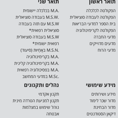
תואר ראשון
תואר שני
הפקולטה לכלכלה
.M.A בכלכלה יישומית
הפקולטה לעבודה סוציאלית
.M.S.W בעבודה סוציאלית
בית הספר למדעי הבריאות
M.S.W עם תזה בעבודה
הפקולטה לקרימינולוגיה
סוציאלית רפואית*
מדעי החברה
M.S.W בעבודה סוציאלית
מדעים מדוייקים
רפואית ישומית*
מדעי הרוח
.M.S.N באֲחָיוּת (סיעוד)
.M.A בקרימינולוגיה
.M.A בקרימינולוגיה קלינית
.M.A בפסיכולוגיה רפואית
.M.Sc במדעי המחשב
מידע שימושי
נהלים ותקנונים
מידע ושירותים
תקנון אקדמי
מדור שכר לימוד
תקנון למניעת הטרדה מינית
מדור הבחינת
נוהל שימוש במצלמות
דיקאן הסטודנטים
אבטחה