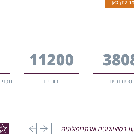
ה לחץ כאן
14600
496
סטודנטים
בוגרים
תכניו
הקודם
הבא