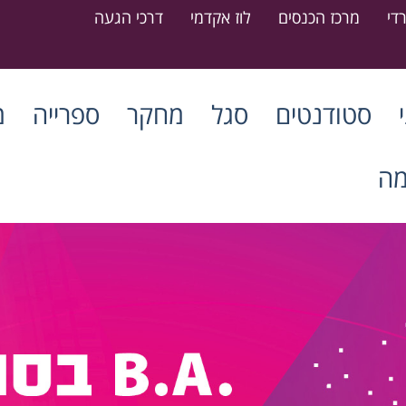
די
מרכז הכנסים
לוז אקדמי
דרכי הגעה
סטודנטים
סגל
מחקר
ספרייה
מ
מה