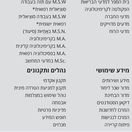
בית הספר למדעי הבריאות
M.S.W עם תזה בעבודה
מוגדרות על פי משך ימי השירות וקריטריונים […]
הפקולטה לקרימינולוגיה
סוציאלית רפואית*
מדעי החברה
M.S.W בעבודה סוציאלית
מדעים מדוייקים
רפואית ישומית*
מדעי הרוח
.M.S.N באֲחָיוּת (סיעוד)
.M.A בקרימינולוגיה
.M.A בקרימינולוגיה קלינית
.M.A בפסיכולוגיה רפואית
.M.Sc במדעי המחשב
מידע שימושי
נהלים ותקנונים
מידע ושירותים
תקנון אקדמי
מדור שכר לימוד
תקנון למניעת הטרדה מינית
מדור הבחינת
נוהל שימוש במצלמות
דיקאן הסטודנטים
אבטחה
המרכז לחדשנות
מדיניות פרטיות
המרכז לנגישות
חופש המידע
פיתוח קריירה
מכרזים