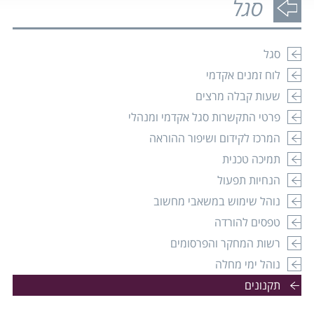
סגל
סגל
לוח זמנים אקדמי
שעות קבלה מרצים
ההרשמה למעונות המכללה לשנת הלימודים הקרובה
פרטי התקשרות סגל אקדמי ומנהלי
(תשפ"ז) נפתחה
המרכז לקידום ושיפור ההוראה
21.07.2026
תמיכה טכנית
הנחיות תפעול
קרא עוד
נוהל שימוש במשאבי מחשוב
טפסים להורדה
זכויות והטבות למשרתים במילואים, בני ובנות זוגם,
רשות המחקר והפרסומים
מפונים, נפגעי פעולות איבה במלחמה וכוחות הביטחון
האחרים
נוהל ימי מחלה
23.10.2025
תקנונים
המכללה האקדמית אשקלון מקדמת בברכת ברוכים הבאים את
תלמידיה המשרתים במילואים במלחמה, בני ובנות זוגם, המפונים,