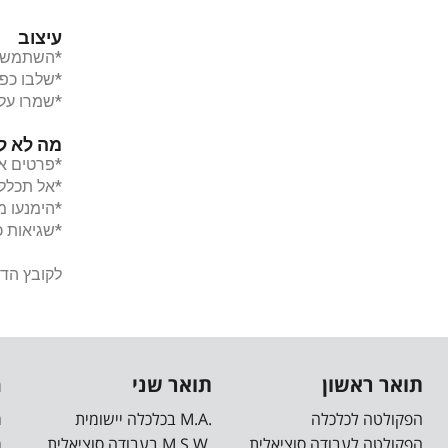
המלחמה המתמשכת, האובדנים הקשים,
[…]
התמודדויות עם טראומות מהעבר, בדידות,
עיצוב
חרדות, הורות, זוגיות ועוד. אנחנו מקיימים
*השתמשו בפונט קריא כ
קבוצות שיח ותמיכה לצד פגישות פרטניות
*שלבו כפת
ופעילויות מגבשות לקהילת הסטודנטים.
*שמרו על 
מוזמנים לקחת חלק, להרגיש שייכות,
משמעות ובעיקר להרגיש יותר טוב. פנו […]
מה לא לצ
*פרטים אי
*אל תכללו
*הימנעו מ
*שגיאות כ
לקובץ ה
תואר ראשון
תואר שני
מ
הפקולטה לכלכלה
.M.A בכלכלה יישומית
מ
הפקולטה לעבודה סוציאלית
.M.S.W בעבודה סוציאלית
מ