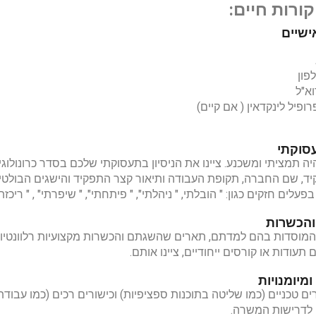
ורות חיים:
ישיים
פון
א"ל
ופיל לינקדאין ( אם קיים)
עסוקתי
ה תמציתי ומשכנע. ציינו את הניסיון בתעסוקתי שלכם בסדר כרונול
ד, שם החברה, תקופת העבודה ותיאור קצר התפקיד והישגים הבולטי
לים חזקים כגון: " הובלתי, " ניהלתי", " פיתחתי", " שיפרתי" , " ריכזתי
הכשרות
המוסדות בהם למדתם, תארים שהשגתם והכשרות מקצועיות רלוונטיות
תעודות או קורסים ייחודיים, ציינו אותם.
ומיומנויות
ורים טכניים (כמו שליטה בתוכנות ספציפיות) וכישורים רכים (כמו עבו
 לדרישות המשרה.