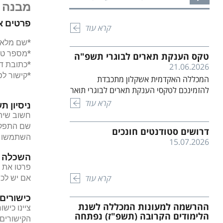
סטודנטים יקרים. אתם לא לבד !!! מרכז חוסן
שגובשו עם כלל המוסדות האקדמית וקמל"ר.
מבנה ק
במכללה נועד ללוות אתכם בהתמודדות
המתווה החדש מחולק ל- 6 קבוצות אשר
פרטים א
הנפשית עם כל המורכבויות שעולות לאור
מוגדרות על פי משך ימי השירות וקריטריונים
קרא עוד
המלחמה המתמשכת, האובדנים הקשים,
[…]
*שם מלא
התמודדויות עם טראומות מהעבר, בדידות,
*מספר טל
טקס הענקת תארים לבוגרי תשפ"ה
חרדות, הורות, זוגיות ועוד. אנחנו מקיימים
*כתובת דו
21.06.2026
קבוצות שיח ותמיכה לצד פגישות פרטניות
*קישור לפר
המכללה האקדמית אשקלון מתכבדת
ופעילויות מגבשות לקהילת הסטודנטים.
להזמינכם לטקסי הענקת תארים לבוגרי תואר
מוזמנים לקחת חלק, להרגיש שייכות,
ראשון ומוסמכי התואר. הטקסים יתקיימו
משמעות ובעיקר להרגיש יותר טוב. פנו […]
קרא עוד
ניסיון ת
ברחבת הדשא בקמפוס המכללה. לפרטים
חשוב שיהי
ומיקומי הטקס לחץ כאן
שם התפקי
דרושים סטודנטים חונכים
השתמשו בפע
15.07.2026
השכלה ו
פרטו את 
קרא עוד
אם יש לכם 
כישורים 
ההרשמה למעונות המכללה לשנת
ציינו כיש
הלימודים הקרובה (תשפ"ז) נפתחה
הקישורים