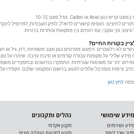
גון Ariel או Calibri גודל פונט 10-12.
ורים לחיצים- הוסיפו קישורים לדוא"ל, לתיק העבודות, לפרופיל לינק
עיצוב נקי ועקבי, עם רווחים בין פסקאות וכותרות ברורות.
יין בקורות החיים?
שיים לא רלוונטיים. הימנעו מפרטים כגון מצב משפחתי, דת, גיל או 
 מידע שלילי על מקומות עבודה קודמים או סיבת עזיבה. שימרו על טון ח
פירוט יתר על משימות שגרתיות. התמקדו בהישגים ובתפקידים משמעו
תיב וניסוח מסורבל עלולים לפגוע ברושם המקצועי שלכם. הקפידו על
דפסה
לחץ כאן
ידע שימושי
נהלים ותקנונים
ידע ושירותים
תקנון אקדמי
דור שכר לימוד
תקנון למניעת הטרדה מינית