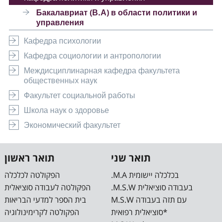
Бакалавриат (В.А) в области политики и
управления
Кафедра психологии
Кафедра социологии и антропологии
Междисциплинарная кафедра факультета
общественных наук
Факультет социальной работы
Школа наук о здоровье
Экономический факультет
תואר שני
תואר ראשון
.M.A בכלכלה יישומית
הפקולטה לכלכלה
.M.S.W בעבודה סוציאלית
הפקולטה לעבודה סוציאלית
M.S.W עם תזה בעבודה
בית הספר למדעי הבריאות
סוציאלית רפואית*
הפקולטה לקרימינולוגיה