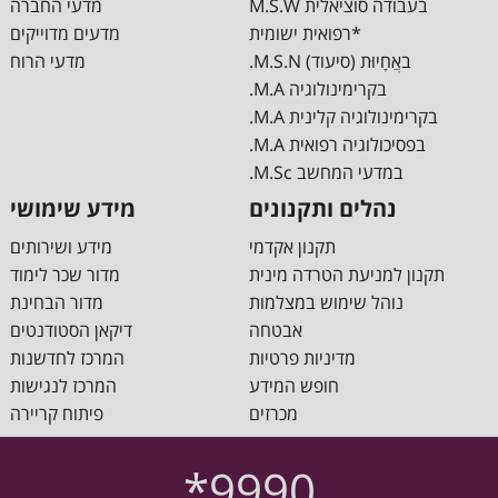
M.S.W בעבודה סוציאלית
מדעי החברה
רפואית ישומית*
מדעים מדוייקים
.M.S.N באֲחָיוּת (סיעוד)
מדעי הרוח
.M.A בקרימינולוגיה
.M.A בקרימינולוגיה קלינית
.M.A בפסיכולוגיה רפואית
.M.Sc במדעי המחשב
נהלים ותקנונים
מידע שימושי
תקנון אקדמי
מידע ושירותים
תקנון למניעת הטרדה מינית
מדור שכר לימוד
נוהל שימוש במצלמות
מדור הבחינת
אבטחה
דיקאן הסטודנטים
מדיניות פרטיות
המרכז לחדשנות
חופש המידע
המרכז לנגישות
מכרזים
פיתוח קריירה
*9990