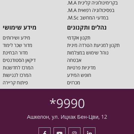
.M.A בקרימינולוגיה קלינית
.M.A בפסיכולוגיה רפואית
.M.Sc במדעי המחשב
מידע שימושי
נהלים ותקנונים
מידע ושירותים
תקנון אקדמי
מדור שכר לימוד
תקנון למניעת הטרדה מינית
מדור הבחינת
נוהל שימוש במצלמות
דיקאן הסטודנטים
אבטחה
המרכז לחדשנות
מדיניות פרטיות
המרכז לנגישות
חופש המידע
פיתוח קריירה
מכרזים
*9990
Ашкелон, ул. Ицхак Бен-Цви, 12