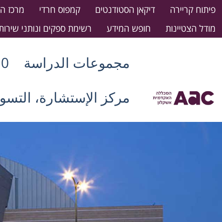
פיתוח קריירה
דיקאן הסטודנטים
קמפוס חרדי
מרכז ה
מודל הצטיינות
חופש המידע
רשימת ספקים ונותני שירות
مجموعات الدراسة
10 أسباب للدراسة بأ
مركز الإستشارة، التسو